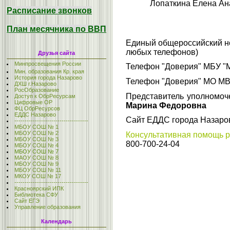
Лопаткина Елена Ана
Расписание звонков
План месячника по ВВП
Единый общероссийский н
любых телефонов)
Друзья сайта
Минпросвещения России
Телефон "Доверия" МБУ "М
Мин. образования Кр. края
История города Назарово
Телефон "Доверия" МО МВД
ДХШ г.Назарово
РосОбразование
Представитель уполномоче
Доступ к ОбрРесурсам
Цифровые ОР
Марина Федоровна
ФЦ ОбрРесурсов
ЕДДС Назарово
Сайт ЕДДС города Назар
------------------------------------
МБОУ СОШ № 1
МБОУ СОШ № 2
Консультативная помощь 
МБОУ СОШ № 3
800-700-24-04
МБОУ СОШ № 4
МБОУ СОШ № 7
МАОУ СОШ № 8
МБОУ СОШ № 9
МБОУ СОШ № 11
МКОУ СОШ № 17
------------------------------------
Красноярский ИПК
Библиотека СФУ
Сайт ЕГЭ
Управление образования
Календарь