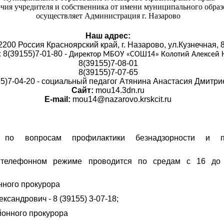
ия учредителя и собственника от имени муниципального образ
осуществляет Администрация г. Назарово
Наш адрес:
2200 Россия Красноярский край, г. Назарово, ул.Кузнечная, 8
:
8(39155)7-01-80 -
Директор МБОУ «СОШ14» Колотий Алексей
8(39155)7-08-01
8(39155)7-07-65
5)7-04-20 -
социальный педагог
Атянина Анастасия Дмитри
Сайт:
mou14.3dn.ru
E-mail:
mou14@nazarovo.krskcit.ru
 по вопросам профилактики безнадзорности и п
телефонном режиме проводится по средам с 16 до
ного прокурора
ксандрович - 8 (39155) 3-07-18;
йонного прокурора