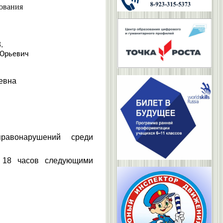
ования
.
 Юрьевич
евна
равонарушений среди
 18 часов следующими