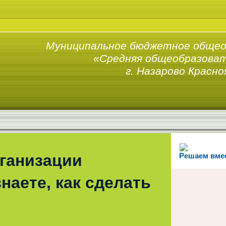
Муниципальное бюджетное общео
«Средняя общеобразоват
г. Назарово Красно
рганизации
Решаем вме
наете, как сделать