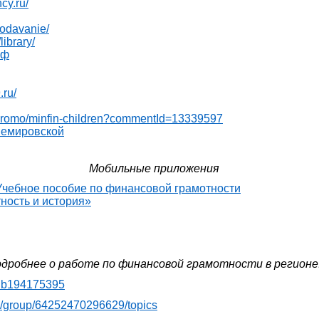
ncy.ru/
epodavanie/
library/
рф
.ru/
d/promo/minfin-children?commentId=13339597
емировской
Мобильные приложения
Учебное пособие по финансовой грамотности
ность и история
»
дробнее о работе по финансовой грамотности в регионе
club194175395
.ru/group/64252470296629/topics