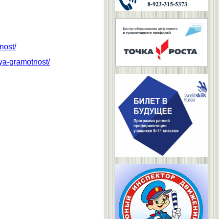
nost/
aya-gramotnost/