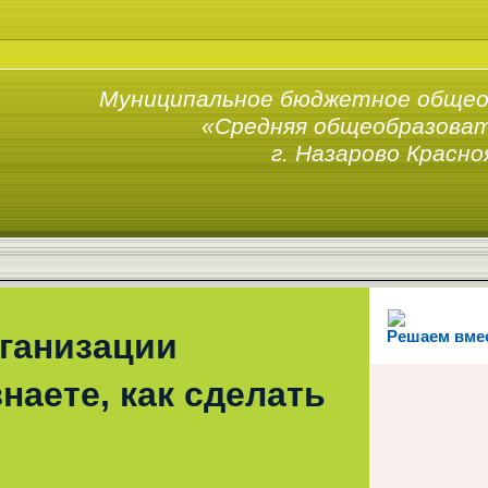
Муниципальное бюджетное общео
«Средняя общеобразоват
г. Назарово Красно
рганизации
Решаем вме
наете, как сделать