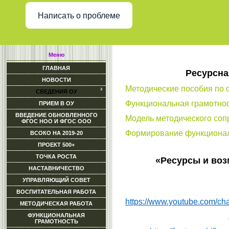
Написать о проблеме
Меню
ГЛАВНАЯ
Ресурсна
НОВОСТИ
Методические пособия по 
СВЕДЕНИЯ ОУ
Функциональная грамотно
ПРИЕМ В ОУ
ВВЕДЕНИЕ ОБНОВЛЕННОГО
Модель методического со
ФГОС НОО И ФГОС ООО
Формирование функционал
ВСОКО НА 2019-20
ПРОЕКТ 500+
ТОЧКА РОСТА
«Ресурсы и воз
НАСТАВНИЧЕСТВО
УПРАВЛЯЮЩИЙ СОВЕТ
ВОСПИТАТЕЛЬНАЯ РАБОТА
https://www.youtube.com/c
МЕТОДИЧЕСКАЯ РАБОТА
ФУНКЦИОНАЛЬНАЯ
ГРАМОТНОСТЬ