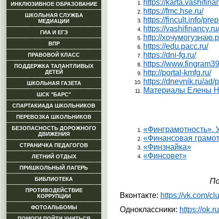
https://karta.vashifina
ИНКЛЮЗИВНОЕ ОБРАЗОВАНИЕ
https://fmc.hse.ru/
ШКОЛЬНАЯ СЛУЖБА
https://fincult.info/pr
МЕДИАЦИИ
https://vashifinancy.ru/
ГИА И ЕГЭ
http://хочумогузнаю.
ВПР
https://edu.pacc.ru/
https://dni-fg.ru/
ПРАВОВОЙ КЛАСС
https://www.fingram39
ПОДДЕРЖКА ТАЛАНТЛИВЫХ
http://portal-kmfg.ru/
ДЕТЕЙ
https://dnevnik.ru/a
ШКОЛЬНАЯ ГАЗЕТА
Материалы Елены Н
ШСК "БАРС"
СПАРТАКИАДА ШКОЛЬНИКОВ
ПЕРЕВОЗКА ШКОЛЬНИКОВ
БЕЗОПАСНОСТЬ ДОРОЖНОГО
«Финграмотность». 
ДВИЖЕНИЯ
«
Финансовая грамот
СТРАНИЧКА ПЕДАГОГОВ
«
Финзнайка
»
«Финсовет»
ЛЕТНИЙ ОТДЫХ
ПРИШКОЛЬНЫЙ ЛАГЕРЬ
БИБЛИОТЕКА
По
ПРОТИВОДЕЙСТВИЕ
Вконтакте:
https://vk.com/
КОРРУПЦИИ
ФОТОАЛЬБОМЫ
Одноклассники:
https://ok
ПОМОГИ ПОЙТИ УЧИТЬСЯ