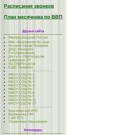
Расписание звонков
План месячника по ВВП
Друзья сайта
Минпросвещения России
Мин. образования Кр. края
История города Назарово
ДХШ г.Назарово
РосОбразование
Доступ к ОбрРесурсам
Цифровые ОР
ФЦ ОбрРесурсов
ЕДДС Назарово
------------------------------------
МБОУ СОШ № 1
МБОУ СОШ № 2
МБОУ СОШ № 3
МБОУ СОШ № 4
МБОУ СОШ № 7
МАОУ СОШ № 8
МБОУ СОШ № 9
МБОУ СОШ № 11
МКОУ СОШ № 17
------------------------------------
Красноярский ИПК
Библиотека СФУ
Сайт ЕГЭ
Управление образования
Календарь