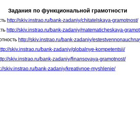
Задания по функциональной грамотности
сть
http://skiv.instrao.ru/bank-zadaniy/chitatelskaya-gramotnost/
сть
http://skiv.instrao.ru/bank-zadaniy/matematicheskaya-gramot
отность
http://skiv.instrao.ru/bank-zadaniy/estestvennonauchn
ttp://skiv.instrao.ru/bank-zadaniy/globalnye-kompetentsii/
ttp://skiv.instrao.ru/bank-zadaniy/finansovaya-gramotnost/
p://skiv.instrao.ru/bank-zadaniy/kreativnoe-myshlenie/