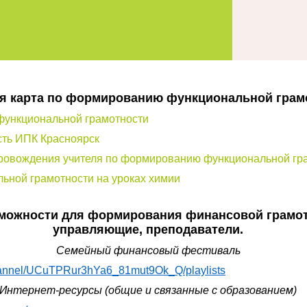
я карта по формированию функциональной грам
функциональной грамотности
сть ИПК Красноярск
провождения учителя по формированию функциональной гр
ьной грамотности на уроках химии
можности для формирования финансовой грамот
управляющие, преподаватели.
Семейный финансовый фестиваль
hannel/UCuTPRur3hYa6_81mut9Ok_Q/playlists
Интернет-ресурсы (общие и связанные с образованием)