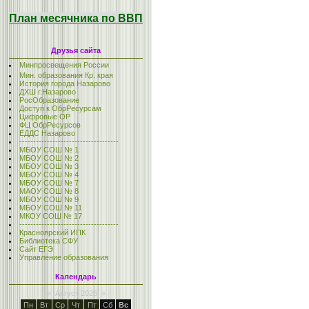
План месячника по ВВП
Друзья сайта
Минпросвещения России
Мин. образования Кр. края
История города Назарово
ДХШ г.Назарово
РосОбразование
Доступ к ОбрРесурсам
Цифровые ОР
ФЦ ОбрРесурсов
ЕДДС Назарово
------------------------------------
МБОУ СОШ № 1
МБОУ СОШ № 2
МБОУ СОШ № 3
МБОУ СОШ № 4
МБОУ СОШ № 7
МАОУ СОШ № 8
МБОУ СОШ № 9
МБОУ СОШ № 11
МКОУ СОШ № 17
------------------------------------
Красноярский ИПК
Библиотека СФУ
Сайт ЕГЭ
Управление образования
Календарь
«
Август 2026
»
Пн
Вт
Ср
Чт
Пт
Сб
Вс