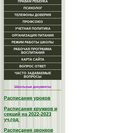
ПРАВАМ РЕБЕНКА
ПСИХОЛОГ
ТЕЛЕФОНЫ ДОВЕРИЯ
ПРОФСОЮЗ
УЧЕТНАЯ ПОЛИТИКА
ОРГАНИЗАЦИЯ ПИТАНИЯ
РЕЖИМ РАБОТЫ ШКОЛЫ
РАБОЧАЯ ПРОГРАММА
ВОСПИТАНИЯ
КАРТА САЙТА
ВОПРОС ОТВЕТ
ЧАСТО ЗАДАВАЕМЫЕ
ВОПРОСЫ
Школьные документы
Расписание уроков
Расписание кружков и
секций на 2022-2023
уч.год
Расписание звонков