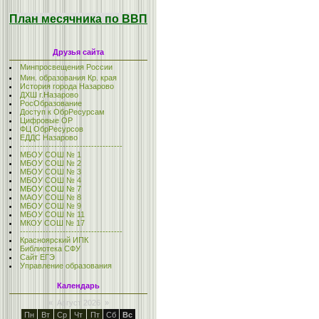
План месячника по ВВП
Друзья сайта
Минпросвещения России
Мин. образования Кр. края
История города Назарово
ДХШ г.Назарово
РосОбразование
Доступ к ОбрРесурсам
Цифровые ОР
ФЦ ОбрРесурсов
ЕДДС Назарово
------------------------------------
МБОУ СОШ № 1
МБОУ СОШ № 2
МБОУ СОШ № 3
МБОУ СОШ № 4
МБОУ СОШ № 7
МАОУ СОШ № 8
МБОУ СОШ № 9
МБОУ СОШ № 11
МКОУ СОШ № 17
------------------------------------
Красноярский ИПК
Библиотека СФУ
Сайт ЕГЭ
Управление образования
Календарь
«
Август 2026
»
Пн
Вт
Ср
Чт
Пт
Сб
Вс