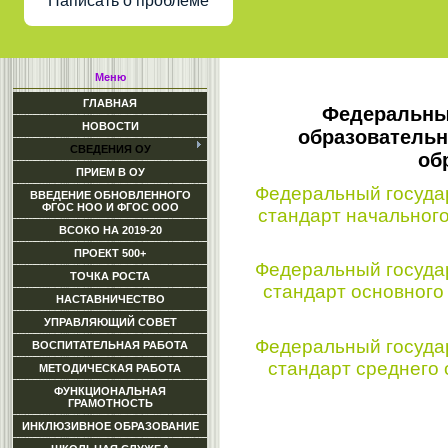
Написать о проблеме
Меню
ГЛАВНАЯ
Федеральны
НОВОСТИ
образовательн
СВЕДЕНИЯ ОУ
об
ПРИЕМ В ОУ
Федеральный госуда
ВВЕДЕНИЕ ОБНОВЛЕННОГО
ФГОС НОО И ФГОС ООО
стандарт начальног
ВСОКО НА 2019-20
ПРОЕКТ 500+
Федеральный госуда
ТОЧКА РОСТА
стандарт основного
НАСТАВНИЧЕСТВО
УПРАВЛЯЮЩИЙ СОВЕТ
Федеральный госуда
ВОСПИТАТЕЛЬНАЯ РАБОТА
стандарт среднего
МЕТОДИЧЕСКАЯ РАБОТА
ФУНКЦИОНАЛЬНАЯ
ГРАМОТНОСТЬ
ИНКЛЮЗИВНОЕ ОБРАЗОВАНИЕ