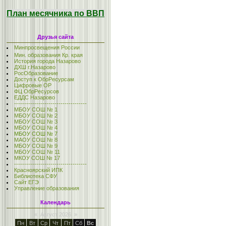
План месячника по ВВП
Друзья сайта
Минпросвещения России
Мин. образования Кр. края
История города Назарово
ДХШ г.Назарово
РосОбразование
Доступ к ОбрРесурсам
Цифровые ОР
ФЦ ОбрРесурсов
ЕДДС Назарово
------------------------------------
МБОУ СОШ № 1
МБОУ СОШ № 2
МБОУ СОШ № 3
МБОУ СОШ № 4
МБОУ СОШ № 7
МАОУ СОШ № 8
МБОУ СОШ № 9
МБОУ СОШ № 11
МКОУ СОШ № 17
------------------------------------
Красноярский ИПК
Библиотека СФУ
Сайт ЕГЭ
Управление образования
Календарь
«
Август 2026
»
Пн
Вт
Ср
Чт
Пт
Сб
Вс