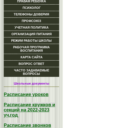
ПРАВАМ РЕБЕНКА
ПСИХОЛОГ
ТЕЛЕФОНЫ ДОВЕРИЯ
ПРОФСОЮЗ
УЧЕТНАЯ ПОЛИТИКА
ОРГАНИЗАЦИЯ ПИТАНИЯ
РЕЖИМ РАБОТЫ ШКОЛЫ
РАБОЧАЯ ПРОГРАММА
ВОСПИТАНИЯ
КАРТА САЙТА
ВОПРОС ОТВЕТ
ЧАСТО ЗАДАВАЕМЫЕ
ВОПРОСЫ
Школьные документы
Расписание уроков
Расписание кружков и
секций на 2022-2023
уч.год
Расписание звонков