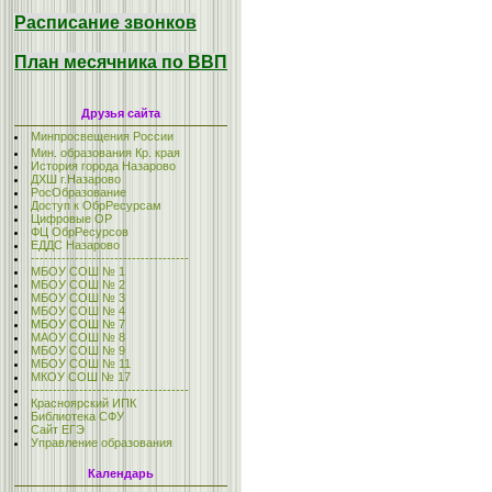
Расписание звонков
План месячника по ВВП
Друзья сайта
Минпросвещения России
Мин. образования Кр. края
История города Назарово
ДХШ г.Назарово
РосОбразование
Доступ к ОбрРесурсам
Цифровые ОР
ФЦ ОбрРесурсов
ЕДДС Назарово
------------------------------------
МБОУ СОШ № 1
МБОУ СОШ № 2
МБОУ СОШ № 3
МБОУ СОШ № 4
МБОУ СОШ № 7
МАОУ СОШ № 8
МБОУ СОШ № 9
МБОУ СОШ № 11
МКОУ СОШ № 17
------------------------------------
Красноярский ИПК
Библиотека СФУ
Сайт ЕГЭ
Управление образования
Календарь