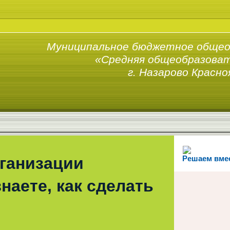
Муниципальное бюджетное общео
«Средняя общеобразоват
г. Назарово Красно
рганизации
Решаем вме
наете, как сделать