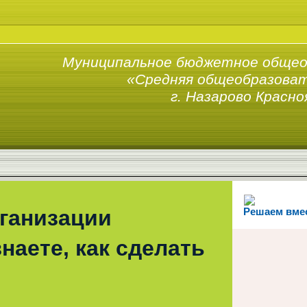
Муниципальное бюджетное общео
«Средняя общеобразоват
г. Назарово Красно
рганизации
Решаем вме
наете, как сделать