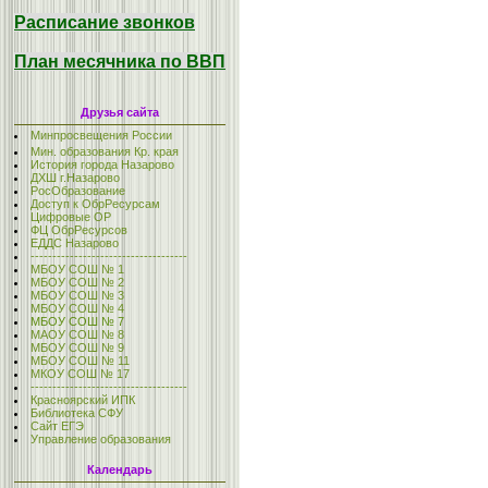
Расписание звонков
План месячника по ВВП
Друзья сайта
Минпросвещения России
Мин. образования Кр. края
История города Назарово
ДХШ г.Назарово
РосОбразование
Доступ к ОбрРесурсам
Цифровые ОР
ФЦ ОбрРесурсов
ЕДДС Назарово
------------------------------------
МБОУ СОШ № 1
МБОУ СОШ № 2
МБОУ СОШ № 3
МБОУ СОШ № 4
МБОУ СОШ № 7
МАОУ СОШ № 8
МБОУ СОШ № 9
МБОУ СОШ № 11
МКОУ СОШ № 17
------------------------------------
Красноярский ИПК
Библиотека СФУ
Сайт ЕГЭ
Управление образования
Календарь