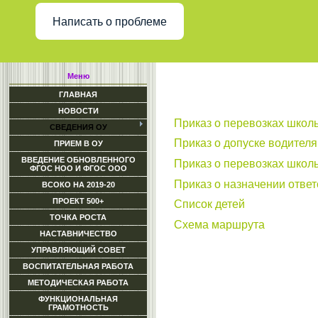
Написать о проблеме
Меню
ГЛАВНАЯ
НОВОСТИ
Приказ о перевозках школ
СВЕДЕНИЯ ОУ
Приказ о допуске водителя
ПРИЕМ В ОУ
ВВЕДЕНИЕ ОБНОВЛЕННОГО
Приказ о перевозках школ
ФГОС НОО И ФГОС ООО
Приказ о назначении отве
ВСОКО НА 2019-20
ПРОЕКТ 500+
Список детей
ТОЧКА РОСТА
Схема маршрута
НАСТАВНИЧЕСТВО
УПРАВЛЯЮЩИЙ СОВЕТ
ВОСПИТАТЕЛЬНАЯ РАБОТА
МЕТОДИЧЕСКАЯ РАБОТА
ФУНКЦИОНАЛЬНАЯ
ГРАМОТНОСТЬ