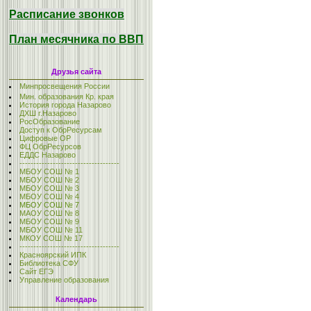
Расписание звонков
План месячника по ВВП
Друзья сайта
Минпросвещения России
Мин. образования Кр. края
История города Назарово
ДХШ г.Назарово
РосОбразование
Доступ к ОбрРесурсам
Цифровые ОР
ФЦ ОбрРесурсов
ЕДДС Назарово
------------------------------------
МБОУ СОШ № 1
МБОУ СОШ № 2
МБОУ СОШ № 3
МБОУ СОШ № 4
МБОУ СОШ № 7
МАОУ СОШ № 8
МБОУ СОШ № 9
МБОУ СОШ № 11
МКОУ СОШ № 17
------------------------------------
Красноярский ИПК
Библиотека СФУ
Сайт ЕГЭ
Управление образования
Календарь