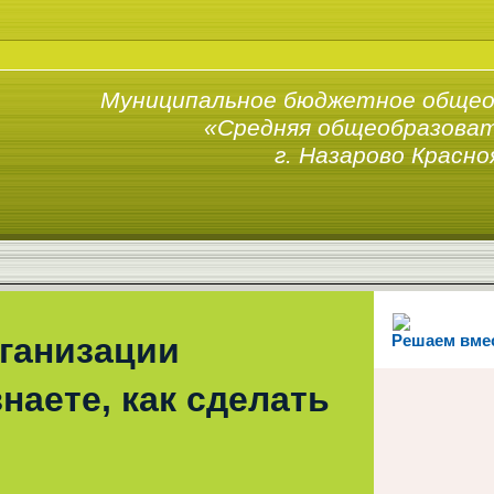
Муниципальное бюджетное общео
«Средняя общеобразоват
г. Назарово Красно
рганизации
Решаем вме
наете, как сделать