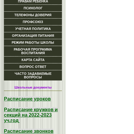
ПРАВАМ РЕБЕНКА
ПСИХОЛОГ
ТЕЛЕФОНЫ ДОВЕРИЯ
ПРОФСОЮЗ
УЧЕТНАЯ ПОЛИТИКА
ОРГАНИЗАЦИЯ ПИТАНИЯ
РЕЖИМ РАБОТЫ ШКОЛЫ
РАБОЧАЯ ПРОГРАММА
ВОСПИТАНИЯ
КАРТА САЙТА
ВОПРОС ОТВЕТ
ЧАСТО ЗАДАВАЕМЫЕ
ВОПРОСЫ
Школьные документы
Расписание уроков
Расписание кружков и
секций на 2022-2023
уч.год
Расписание звонков