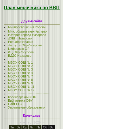
План месячника по ВВП
Друзья сайта
Минпросвещения России
Мин. образования Кр. края
История города Назарово
ДХШ г.Назарово
РосОбразование
Доступ к ОбрРесурсам
Цифровые ОР
ФЦ ОбрРесурсов
ЕДДС Назарово
------------------------------------
МБОУ СОШ № 1
МБОУ СОШ № 2
МБОУ СОШ № 3
МБОУ СОШ № 4
МБОУ СОШ № 7
МАОУ СОШ № 8
МБОУ СОШ № 9
МБОУ СОШ № 11
МКОУ СОШ № 17
------------------------------------
Красноярский ИПК
Библиотека СФУ
Сайт ЕГЭ
Управление образования
Календарь
«
Август 2026
»
Пн
Вт
Ср
Чт
Пт
Сб
Вс