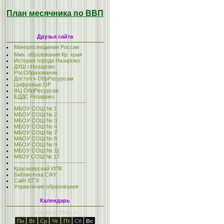
План месячника по ВВП
Друзья сайта
Минпросвещения России
Мин. образования Кр. края
История города Назарово
ДХШ г.Назарово
РосОбразование
Доступ к ОбрРесурсам
Цифровые ОР
ФЦ ОбрРесурсов
ЕДДС Назарово
------------------------------------
МБОУ СОШ № 1
МБОУ СОШ № 2
МБОУ СОШ № 3
МБОУ СОШ № 4
МБОУ СОШ № 7
МАОУ СОШ № 8
МБОУ СОШ № 9
МБОУ СОШ № 11
МКОУ СОШ № 17
------------------------------------
Красноярский ИПК
Библиотека СФУ
Сайт ЕГЭ
Управление образования
Календарь
«
Август 2026
»
Пн
Вт
Ср
Чт
Пт
Сб
Вс