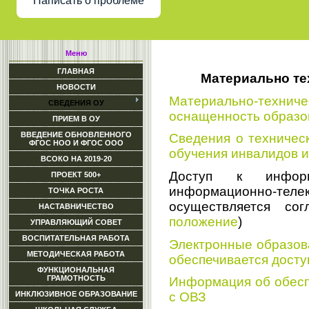
Написать о проблеме
Меню
ГЛАВНАЯ
Материально те
НОВОСТИ
Материально-тех
СВЕДЕНИЯ ОУ
оснащенность образо
ПРИЕМ В ОУ
ВВЕДЕНИЕ ОБНОВЛЕННОГО
Сведения о техничес
ФГОС НОО И ФГОС ООО
обучения инвалидов и
ВСОКО НА 2019-20
Доступ к инфор
ПРОЕКТ 500+
информационно-тел
ТОЧКА РОСТА
осуществляется сог
НАСТАВНИЧЕСТВО
положение
)
УПРАВЛЯЮЩИЙ СОВЕТ
ВОСПИТАТЕЛЬНАЯ РАБОТА
Электронные образов
МЕТОДИЧЕСКАЯ РАБОТА
обеспечивается дост
ФУНКЦИОНАЛЬНАЯ
ГРАМОТНОСТЬ
Информация об обесп
ИНКЛЮЗИВНОЕ ОБРАЗОВАНИЕ
с ОВЗ