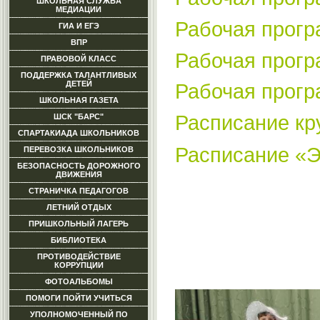
ШКОЛЬНАЯ СЛУЖБА
МЕДИАЦИИ
Рабочая прог
ГИА И ЕГЭ
ВПР
Рабочая прог
ПРАВОВОЙ КЛАСС
ПОДДЕРЖКА ТАЛАНТЛИВЫХ
ДЕТЕЙ
Рабочая прог
ШКОЛЬНАЯ ГАЗЕТА
Расписание кру
ШСК "БАРС"
СПАРТАКИАДА ШКОЛЬНИКОВ
Расписание «Э
ПЕРЕВОЗКА ШКОЛЬНИКОВ
БЕЗОПАСНОСТЬ ДОРОЖНОГО
ДВИЖЕНИЯ
СТРАНИЧКА ПЕДАГОГОВ
ЛЕТНИЙ ОТДЫХ
ПРИШКОЛЬНЫЙ ЛАГЕРЬ
БИБЛИОТЕКА
ПРОТИВОДЕЙСТВИЕ
КОРРУПЦИИ
ФОТОАЛЬБОМЫ
ПОМОГИ ПОЙТИ УЧИТЬСЯ
УПОЛНОМОЧЕННЫЙ ПО