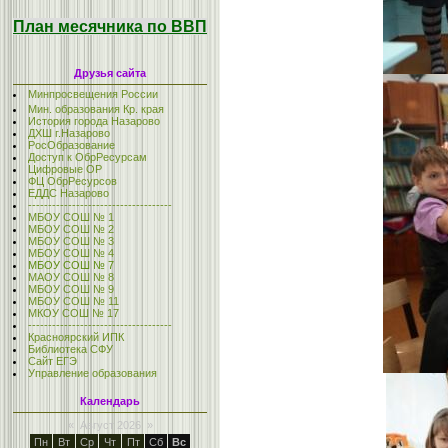
План месячника по ВВП
Друзья сайта
Минпросвещения России
Мин. образования Кр. края
История города Назарово
ДХШ г.Назарово
РосОбразование
Доступ к ОбрРесурсам
Цифровые ОР
ФЦ ОбрРесурсов
ЕДДС Назарово
------------------------------------
МБОУ СОШ № 1
МБОУ СОШ № 2
МБОУ СОШ № 3
МБОУ СОШ № 4
МБОУ СОШ № 7
МАОУ СОШ № 8
МБОУ СОШ № 9
МБОУ СОШ № 11
МКОУ СОШ № 17
------------------------------------
Красноярский ИПК
Библиотека СФУ
Сайт ЕГЭ
Управление образования
Календарь
«
Август 2026
»
Пн
Вт
Ср
Чт
Пт
Сб
Вс