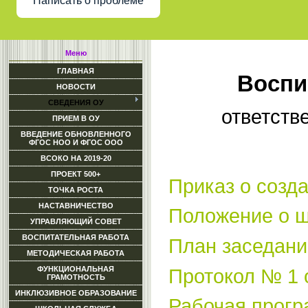
Написать о проблеме
Меню
ГЛАВНАЯ
Воспи
НОВОСТИ
СВЕДЕНИЯ ОУ
ответств
ПРИЕМ В ОУ
ВВЕДЕНИЕ ОБНОВЛЕННОГО
ФГОС НОО И ФГОС ООО
ВСОКО НА 2019-20
ПРОЕКТ 500+
Приказ о созд
ТОЧКА РОСТА
НАСТАВНИЧЕСТВО
Положение о ш
УПРАВЛЯЮЩИЙ СОВЕТ
ВОСПИТАТЕЛЬНАЯ РАБОТА
План заседан
МЕТОДИЧЕСКАЯ РАБОТА
ФУНКЦИОНАЛЬНАЯ
Протокол № 1 
ГРАМОТНОСТЬ
ИНКЛЮЗИВНОЕ ОБРАЗОВАНИЕ
Рабочая прогр