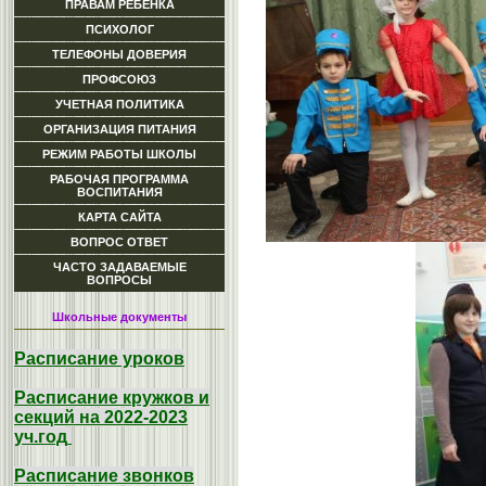
ПРАВАМ РЕБЕНКА
ПСИХОЛОГ
ТЕЛЕФОНЫ ДОВЕРИЯ
ПРОФСОЮЗ
УЧЕТНАЯ ПОЛИТИКА
ОРГАНИЗАЦИЯ ПИТАНИЯ
РЕЖИМ РАБОТЫ ШКОЛЫ
РАБОЧАЯ ПРОГРАММА
ВОСПИТАНИЯ
КАРТА САЙТА
ВОПРОС ОТВЕТ
ЧАСТО ЗАДАВАЕМЫЕ
ВОПРОСЫ
Школьные документы
Расписание уроков
Расписание кружков и
секций на 2022-2023
уч.год
Расписание звонков