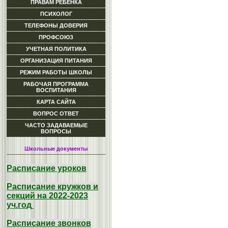
ПРАВАМ РЕБЕНКА
ПСИХОЛОГ
ТЕЛЕФОНЫ ДОВЕРИЯ
ПРОФСОЮЗ
УЧЕТНАЯ ПОЛИТИКА
ОРГАНИЗАЦИЯ ПИТАНИЯ
РЕЖИМ РАБОТЫ ШКОЛЫ
РАБОЧАЯ ПРОГРАММА
ВОСПИТАНИЯ
КАРТА САЙТА
ВОПРОС ОТВЕТ
ЧАСТО ЗАДАВАЕМЫЕ
ВОПРОСЫ
Школьные документы
Расписание уроков
Расписание кружков и
секций на 2022-2023
уч.год
Расписание звонков