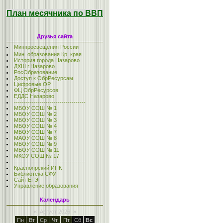
План месячника по ВВП
Друзья сайта
Минпросвещения России
Мин. образования Кр. края
История города Назарово
ДХШ г.Назарово
РосОбразование
Доступ к ОбрРесурсам
Цифровые ОР
ФЦ ОбрРесурсов
ЕДДС Назарово
------------------------------------
МБОУ СОШ № 1
МБОУ СОШ № 2
МБОУ СОШ № 3
МБОУ СОШ № 4
МБОУ СОШ № 7
МАОУ СОШ № 8
МБОУ СОШ № 9
МБОУ СОШ № 11
МКОУ СОШ № 17
------------------------------------
Красноярский ИПК
Библиотека СФУ
Сайт ЕГЭ
Управление образования
Календарь
«
Август 2026
»
Пн
Вт
Ср
Чт
Пт
Сб
Вс