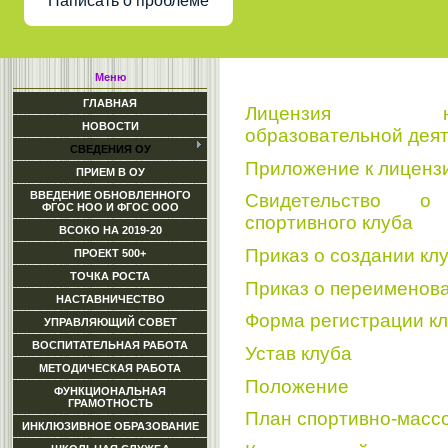
Написать о проблеме
Меню
ГЛАВНАЯ
Лицензия н
НОВОСТИ
образовательной дея
СВЕДЕНИЯ ОУ
Приложение к лиценз
ПРИЕМ В ОУ
ВВЕДЕНИЕ ОБНОВЛЕННОГО
Свидетельство о
ФГОС НОО И ФГОС ООО
спортивного клуба
ВСОКО НА 2019-20
Приказ о создании кл
ПРОЕКТ 500+
ТОЧКА РОСТА
Приказ о переименов
НАСТАВНИЧЕСТВО
Форма регистрации к
УПРАВЛЯЮЩИЙ СОВЕТ
ВОСПИТАТЕЛЬНАЯ РАБОТА
Устав клуба
МЕТОДИЧЕСКАЯ РАБОТА
Положение
ФУНКЦИОНАЛЬНАЯ
ГРАМОТНОСТЬ
План спортивно-масс
ИНКЛЮЗИВНОЕ ОБРАЗОВАНИЕ