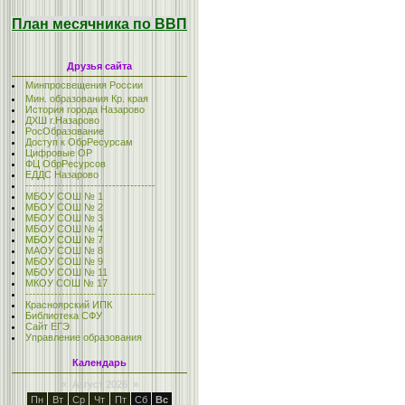
План месячника по ВВП
Друзья сайта
Минпросвещения России
Мин. образования Кр. края
История города Назарово
ДХШ г.Назарово
РосОбразование
Доступ к ОбрРесурсам
Цифровые ОР
ФЦ ОбрРесурсов
ЕДДС Назарово
------------------------------------
МБОУ СОШ № 1
МБОУ СОШ № 2
МБОУ СОШ № 3
МБОУ СОШ № 4
МБОУ СОШ № 7
МАОУ СОШ № 8
МБОУ СОШ № 9
МБОУ СОШ № 11
МКОУ СОШ № 17
------------------------------------
Красноярский ИПК
Библиотека СФУ
Сайт ЕГЭ
Управление образования
Календарь
«
Август 2026
»
Пн
Вт
Ср
Чт
Пт
Сб
Вс