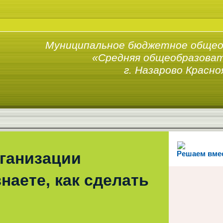
Муниципальное бюджетное общео
«Средняя общеобразоват
г. Назарово Красно
рганизации
Решаем вме
наете, как сделать