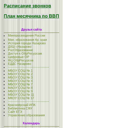
Расписание звонков
План месячника по ВВП
Друзья сайта
Минпросвещения России
Мин. образования Кр. края
История города Назарово
ДХШ г.Назарово
РосОбразование
Доступ к ОбрРесурсам
Цифровые ОР
ФЦ ОбрРесурсов
ЕДДС Назарово
------------------------------------
МБОУ СОШ № 1
МБОУ СОШ № 2
МБОУ СОШ № 3
МБОУ СОШ № 4
МБОУ СОШ № 7
МАОУ СОШ № 8
МБОУ СОШ № 9
МБОУ СОШ № 11
МКОУ СОШ № 17
------------------------------------
Красноярский ИПК
Библиотека СФУ
Сайт ЕГЭ
Управление образования
Календарь