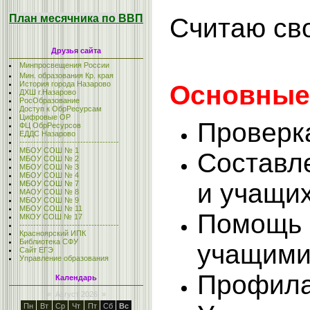
План месячника по ВВП
Считаю сво
Друзья сайта
Минпросвещения России
Мин. образования Кр. края
История города Назарово
Основные 
ДХШ г.Назарово
РосОбразование
Доступ к ОбрРесурсам
Цифровые ОР
Проверк
ФЦ ОбрРесурсов
ЕДДС Назарово
------------------------------------
МБОУ СОШ № 1
Составл
МБОУ СОШ № 2
МБОУ СОШ № 3
МБОУ СОШ № 4
и учащи
МБОУ СОШ № 7
МАОУ СОШ № 8
МБОУ СОШ № 9
МБОУ СОШ № 11
Помощь 
МКОУ СОШ № 17
------------------------------------
Красноярский ИПК
Библиотека СФУ
учащими
Сайт ЕГЭ
Управление образования
Профила
Календарь
«
Август 2026
»
Пн
Вт
Ср
Чт
Пт
Сб
Вс