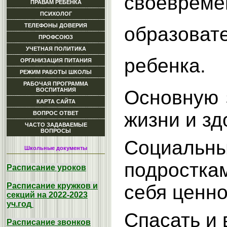
своеврем
ПРАВАМ РЕБЕНКА
ПСИХОЛОГ
ТЕЛЕФОНЫ ДОВЕРИЯ
образоват
ПРОФСОЮЗ
УЧЕТНАЯ ПОЛИТИКА
ребенка.
ОРГАНИЗАЦИЯ ПИТАНИЯ
РЕЖИМ РАБОТЫ ШКОЛЫ
РАБОЧАЯ ПРОГРАММА
ВОСПИТАНИЯ
Основную 
КАРТА САЙТА
жизни и зд
ВОПРОС ОТВЕТ
ЧАСТО ЗАДАВАЕМЫЕ
ВОПРОСЫ
Социальны
Школьные документы
подростка
Расписание уроков
Расписание кружков и
себя ценно
секций на 2022-2023
уч.год
Спасать и 
Расписание звонков