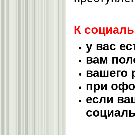
К социаль
у вас е
вам пол
вашего 
при офо
если ва
социаль