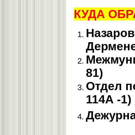
КУДА ОБ
Назаров
Дермене
Межмуни
81)
Отдел п
114А -1)
Дежурна