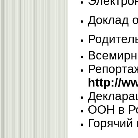
Электро
Доклад 
Родител
Всемирн
Репорта
http://w
Деклара
ООН в Р
Горячий 