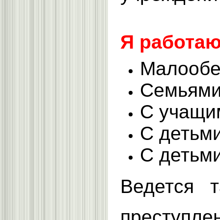
Я работаю
Малообе
Семьями
С учащим
С детьм
С детьм
Ведется 
преступле