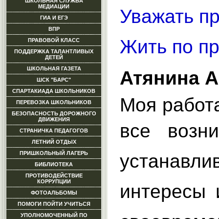
ШКОЛЬНАЯ СЛУЖБА
МЕДИАЦИИ
Уважать пр
ГИА И ЕГЭ
ВПР
Жить по пр
ПРАВОВОЙ КЛАСС
ПОДДЕРЖКА ТАЛАНТЛИВЫХ
ДЕТЕЙ
ШКОЛЬНАЯ ГАЗЕТА
Атянина А
ШСК "БАРС"
СПАРТАКИАДА ШКОЛЬНИКОВ
Моя работ
ПЕРЕВОЗКА ШКОЛЬНИКОВ
БЕЗОПАСНОСТЬ ДОРОЖНОГО
ДВИЖЕНИЯ
все возн
СТРАНИЧКА ПЕДАГОГОВ
ЛЕТНИЙ ОТДЫХ
ПРИШКОЛЬНЫЙ ЛАГЕРЬ
устанавли
БИБЛИОТЕКА
ПРОТИВОДЕЙСТВИЕ
КОРРУПЦИИ
интересы 
ФОТОАЛЬБОМЫ
ПОМОГИ ПОЙТИ УЧИТЬСЯ
УПОЛНОМОЧЕННЫЙ ПО