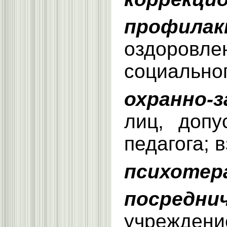
профилак
оздоровле
социальног
охранно-
лиц, допу
педагога; 
психотер
посредни
учреждени