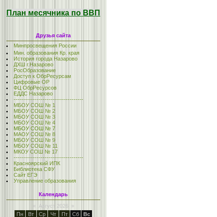
План месячника по ВВП
Друзья сайта
Минпросвещения России
Мин. образования Кр. края
История города Назарово
ДХШ г.Назарово
РосОбразование
Доступ к ОбрРесурсам
Цифровые ОР
ФЦ ОбрРесурсов
ЕДДС Назарово
------------------------------------
МБОУ СОШ № 1
МБОУ СОШ № 2
МБОУ СОШ № 3
МБОУ СОШ № 4
МБОУ СОШ № 7
МАОУ СОШ № 8
МБОУ СОШ № 9
МБОУ СОШ № 11
МКОУ СОШ № 17
------------------------------------
Красноярский ИПК
Библиотека СФУ
Сайт ЕГЭ
Управление образования
Календарь
«
Август 2026
»
Пн
Вт
Ср
Чт
Пт
Сб
Вс