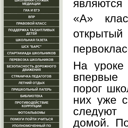
являютс
ШКОЛЬНАЯ СЛУЖБА
МЕДИАЦИИ
ГИА И ЕГЭ
«А» кла
ВПР
ПРАВОВОЙ КЛАСС
открыт
ПОДДЕРЖКА ТАЛАНТЛИВЫХ
ДЕТЕЙ
ШКОЛЬНАЯ ГАЗЕТА
первоклас
ШСК "БАРС"
СПАРТАКИАДА ШКОЛЬНИКОВ
ПЕРЕВОЗКА ШКОЛЬНИКОВ
На уроке 
БЕЗОПАСНОСТЬ ДОРОЖНОГО
ДВИЖЕНИЯ
впервые
СТРАНИЧКА ПЕДАГОГОВ
ЛЕТНИЙ ОТДЫХ
порог шко
ПРИШКОЛЬНЫЙ ЛАГЕРЬ
них уже с
БИБЛИОТЕКА
ПРОТИВОДЕЙСТВИЕ
КОРРУПЦИИ
следую
ФОТОАЛЬБОМЫ
домой. По
ПОМОГИ ПОЙТИ УЧИТЬСЯ
УПОЛНОМОЧЕННЫЙ ПО