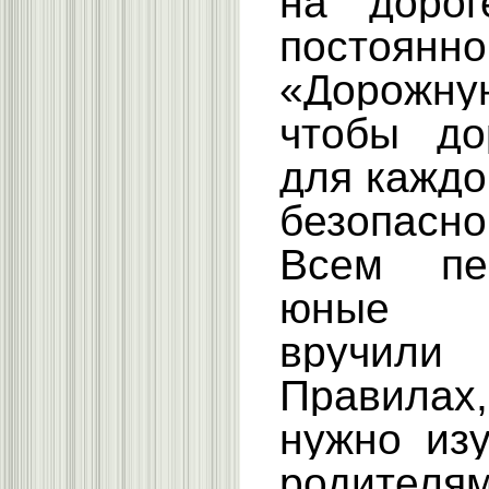
на доро
постоя
«Дорожн
чтобы до
для каждо
безопасн
Всем пер
юные и
вручил
Правил
нужно изу
родителям