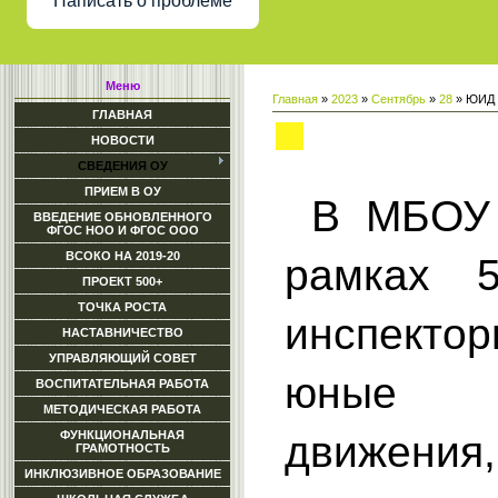
Написать о проблеме
Меню
Главная
»
2023
»
Сентябрь
»
28
» ЮИД п
ГЛАВНАЯ
ЮИД провели открытый у
НОВОСТИ
СВЕДЕНИЯ ОУ
ПРИЕМ В ОУ
В МБОУ
ВВЕДЕНИЕ ОБНОВЛЕННОГО
ФГОС НОО И ФГОС ООО
ВСОКО НА 2019-20
рамках 
ПРОЕКТ 500+
ТОЧКА РОСТА
инспект
НАСТАВНИЧЕСТВО
УПРАВЛЯЮЩИЙ СОВЕТ
юные и
ВОСПИТАТЕЛЬНАЯ РАБОТА
МЕТОДИЧЕСКАЯ РАБОТА
движен
ФУНКЦИОНАЛЬНАЯ
ГРАМОТНОСТЬ
ИНКЛЮЗИВНОЕ ОБРАЗОВАНИЕ