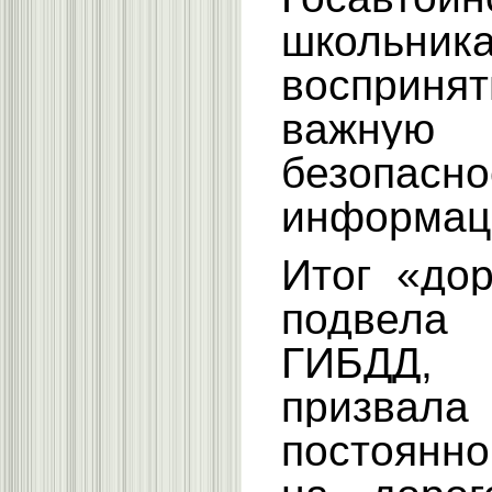
школьн
восприня
важну
безопасно
информац
Итог «дор
подвел
ГИБДД
призва
постоянн