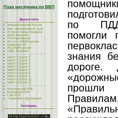
помощн
План месячника по ВВП
подготов
Друзья сайта
по ПДД
Минпросвещения России
Мин. образования Кр. края
помогли п
История города Назарово
ДХШ г.Назарово
РосОбразование
Доступ к ОбрРесурсам
первокл
Цифровые ОР
ФЦ ОбрРесурсов
ЕДДС Назарово
знания бе
------------------------------------
МБОУ СОШ № 1
МБОУ СОШ № 2
дороге.
МБОУ СОШ № 3
МБОУ СОШ № 4
МБОУ СОШ № 7
МАОУ СОШ № 8
«дорожн
МБОУ СОШ № 9
МБОУ СОШ № 11
МКОУ СОШ № 17
прошл
------------------------------------
Красноярский ИПК
Библиотека СФУ
Правилам
Сайт ЕГЭ
Управление образования
«Правил
Календарь
«
Сентябрь 2023
»
Пн
Вт
Ср
Чт
Пт
Сб
Вс