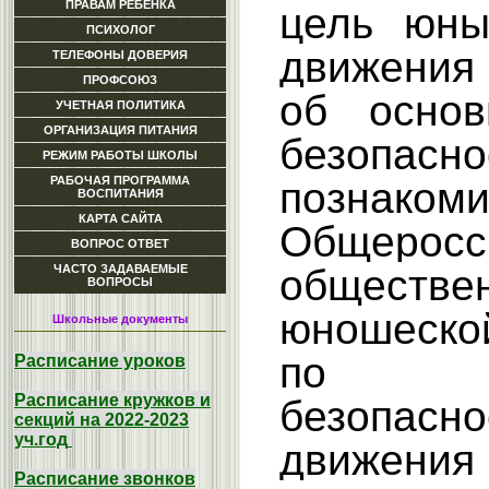
ПРАВАМ РЕБЕНКА
цель юны
ПСИХОЛОГ
движения 
ТЕЛЕФОНЫ ДОВЕРИЯ
ПРОФСОЮЗ
об основ
УЧЕТНАЯ ПОЛИТИКА
ОРГАНИЗАЦИЯ ПИТАНИЯ
безоп
РЕЖИМ РАБОТЫ ШКОЛЫ
РАБОЧАЯ ПРОГРАММА
позна
ВОСПИТАНИЯ
КАРТА САЙТА
Общеросс
ВОПРОС ОТВЕТ
обществе
ЧАСТО ЗАДАВАЕМЫЕ
ВОПРОСЫ
юношеской
Школьные документы
по пр
Расписание уроков
Расписание кружков и
безопасно
секций на 2022-2023
уч.год
движения
Расписание звонков