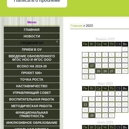
Написать о проблеме
Меню
Главная
»
2023
ГЛАВНАЯ
НОВОСТИ
Январь 2023
СВЕДЕНИЯ ОУ
Пн
Вт
Ср
Чт
Пт
Сб
Вс
1
ПРИЕМ В ОУ
2
3
4
5
6
7
8
ВВЕДЕНИЕ ОБНОВЛЕННОГО
ФГОС НОО И ФГОС ООО
9
10
11
12
13
14
15
16
17
18
19
20
21
22
ВСОКО НА 2019-20
23
24
25
26
27
28
29
ПРОЕКТ 500+
30
31
ТОЧКА РОСТА
Март 2023
НАСТАВНИЧЕСТВО
Пн
Вт
Ср
Чт
Пт
Сб
Вс
УПРАВЛЯЮЩИЙ СОВЕТ
1
2
3
4
5
6
7
8
9
10
11
12
ВОСПИТАТЕЛЬНАЯ РАБОТА
13
14
15
16
17
18
19
МЕТОДИЧЕСКАЯ РАБОТА
20
21
22
23
24
25
26
ФУНКЦИОНАЛЬНАЯ
27
28
29
30
31
ГРАМОТНОСТЬ
Июнь 2023
ИНКЛЮЗИВНОЕ ОБРАЗОВАНИЕ
Пн
Вт
Ср
Чт
Пт
Сб
Вс