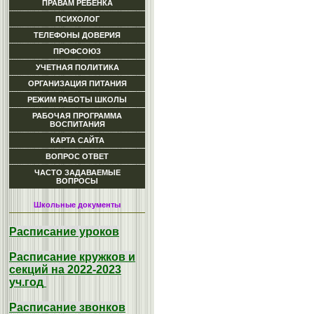
ПРАВАМ РЕБЕНКА
ПСИХОЛОГ
ТЕЛЕФОНЫ ДОВЕРИЯ
ПРОФСОЮЗ
УЧЕТНАЯ ПОЛИТИКА
ОРГАНИЗАЦИЯ ПИТАНИЯ
РЕЖИМ РАБОТЫ ШКОЛЫ
РАБОЧАЯ ПРОГРАММА
ВОСПИТАНИЯ
КАРТА САЙТА
ВОПРОС ОТВЕТ
ЧАСТО ЗАДАВАЕМЫЕ
ВОПРОСЫ
Школьные документы
Расписание уроков
Расписание кружков и
секций на 2022-2023
уч.год
Расписание звонков