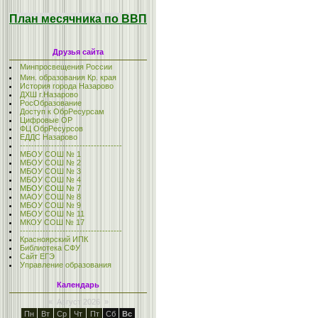
План месячника по ВВП
Друзья сайта
Минпросвещения России
Мин. образования Кр. края
История города Назарово
ДХШ г.Назарово
РосОбразование
Доступ к ОбрРесурсам
Цифровые ОР
ФЦ ОбрРесурсов
ЕДДС Назарово
------------------------------------
МБОУ СОШ № 1
МБОУ СОШ № 2
МБОУ СОШ № 3
МБОУ СОШ № 4
МБОУ СОШ № 7
МАОУ СОШ № 8
МБОУ СОШ № 9
МБОУ СОШ № 11
МКОУ СОШ № 17
------------------------------------
Красноярский ИПК
Библиотека СФУ
Сайт ЕГЭ
Управление образования
Календарь
«
Август 2026
»
Пн
Вт
Ср
Чт
Пт
Сб
Вс