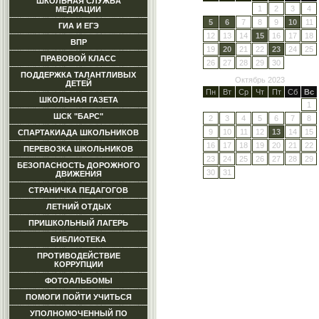
ШКОЛЬНАЯ СЛУЖБА
1
2
3
4
МЕДИАЦИИ
5
6
7
8
9
10
11
ГИА И ЕГЭ
12
13
14
15
16
17
18
ВПР
19
20
21
22
23
24
25
ПРАВОВОЙ КЛАСС
26
27
28
29
30
ПОДДЕРЖКА ТАЛАНТЛИВЫХ
Октябрь 2023
ДЕТЕЙ
Пн
Вт
Ср
Чт
Пт
Сб
Вс
ШКОЛЬНАЯ ГАЗЕТА
1
ШСК "БАРС"
2
3
4
5
6
7
8
9
10
11
12
13
14
15
СПАРТАКИАДА ШКОЛЬНИКОВ
16
17
18
19
20
21
22
ПЕРЕВОЗКА ШКОЛЬНИКОВ
23
24
25
26
27
28
29
БЕЗОПАСНОСТЬ ДОРОЖНОГО
30
31
ДВИЖЕНИЯ
СТРАНИЧКА ПЕДАГОГОВ
ЛЕТНИЙ ОТДЫХ
ПРИШКОЛЬНЫЙ ЛАГЕРЬ
БИБЛИОТЕКА
ПРОТИВОДЕЙСТВИЕ
КОРРУПЦИИ
ФОТОАЛЬБОМЫ
ПОМОГИ ПОЙТИ УЧИТЬСЯ
УПОЛНОМОЧЕННЫЙ ПО