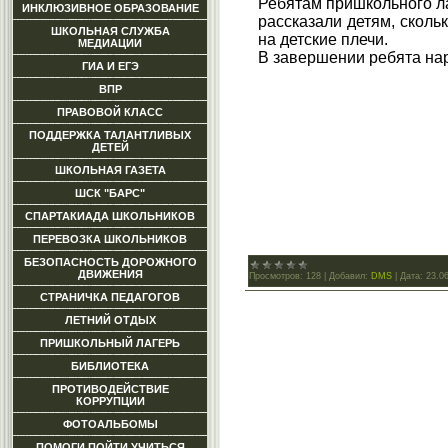
Ребятам пришкольного л
ИНКЛЮЗИВНОЕ ОБРАЗОВАНИЕ
рассказали детям, сколь
ШКОЛЬНАЯ СЛУЖБА
на детские плечи.
МЕДИАЦИИ
В завершении ребята нар
ГИА И ЕГЭ
ВПР
ПРАВОВОЙ КЛАСС
ПОДДЕРЖКА ТАЛАНТЛИВЫХ
ДЕТЕЙ
ШКОЛЬНАЯ ГАЗЕТА
ШСК "БАРС"
СПАРТАКИАДА ШКОЛЬНИКОВ
ПЕРЕВОЗКА ШКОЛЬНИКОВ
БЕЗОПАСНОСТЬ ДОРОЖНОГО
ДВИЖЕНИЯ
Просмотров:
128
|
Добавил:
DMS
|
Дата:
23.0
СТРАНИЧКА ПЕДАГОГОВ
ЛЕТНИЙ ОТДЫХ
ПРИШКОЛЬНЫЙ ЛАГЕРЬ
БИБЛИОТЕКА
ПРОТИВОДЕЙСТВИЕ
КОРРУПЦИИ
ФОТОАЛЬБОМЫ
ПОМОГИ ПОЙТИ УЧИТЬСЯ