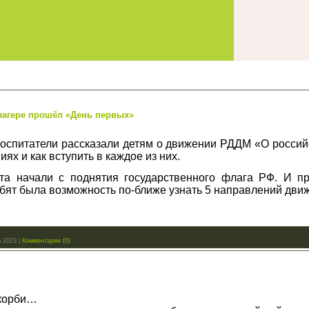
лагере прошёл «День первых»
оспитатели рассказали детям о движении РДДМ «О россий
х и как вступить в каждое из них.
та начали с поднятия государственного флага РФ. И п
бят была возможность по-ближе узнать 5 направлений дви
6.2023
|
Комментарии (0)
скорби…