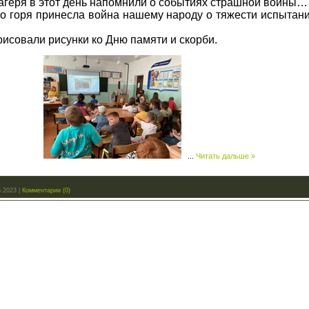
агеря в этот день напомнили о событиях страшной войны… 
ко горя принесла война нашему народу о тяжести испытан
исовали рисунки ко Дню памяти и скорби.
...
Читать дальше »
6.2023
|
Комментарии (0)