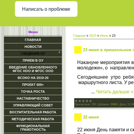
Написать о проблеме
Меню
Главная
»
2023
»
Июнь
»
23
ГЛАВНАЯ
НОВОСТИ
23 июня в пришкольном 
СВЕДЕНИЯ ОУ
ПРИЕМ В ОУ
Накануне мероприятия в
молодежи», о направления
ВВЕДЕНИЕ ОБНОВЛЕННОГО
ФГОС НОО И ФГОС ООО
Сегодняшнее утро ребя
ВСОКО НА 2019-20
маршрутного листа. У ре
ПРОЕКТ 500+
...
Читать дальше »
ТОЧКА РОСТА
НАСТАВНИЧЕСТВО
Просмотров:
250
|
Добавил:
DMS
|
Дата:
23.0
УПРАВЛЯЮЩИЙ СОВЕТ
ВОСПИТАТЕЛЬНАЯ РАБОТА
22 июня
МЕТОДИЧЕСКАЯ РАБОТА
ФУНКЦИОНАЛЬНАЯ
22 июня День памяти и 
ГРАМОТНОСТЬ