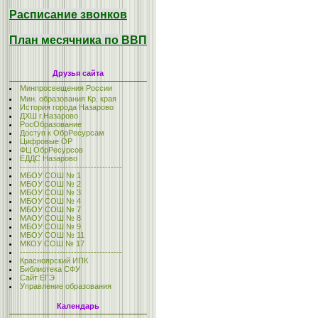
Расписание звонков
План месячника по ВВП
Друзья сайта
Минпросвещения России
Мин. образования Кр. края
История города Назарово
ДХШ г.Назарово
РосОбразование
Доступ к ОбрРесурсам
Цифровые ОР
ФЦ ОбрРесурсов
ЕДДС Назарово
------------------------------------
МБОУ СОШ № 1
МБОУ СОШ № 2
МБОУ СОШ № 3
МБОУ СОШ № 4
МБОУ СОШ № 7
МАОУ СОШ № 8
МБОУ СОШ № 9
МБОУ СОШ № 11
МКОУ СОШ № 17
------------------------------------
Красноярский ИПК
Библиотека СФУ
Сайт ЕГЭ
Управление образования
Календарь