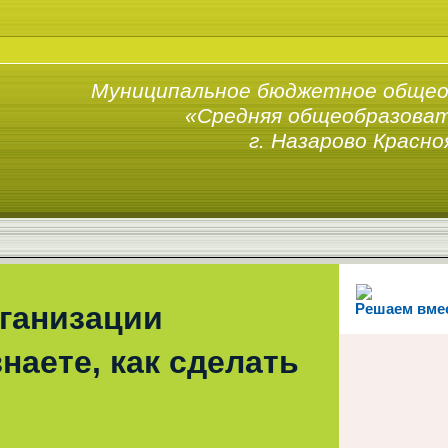
Муниципальное бюджетное общео
«Средняя общеобразоват
г. Назарово Красно
рганизации
Решаем вме
наете, как сделать