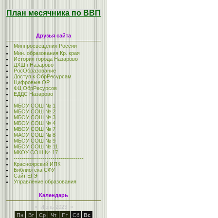
План месячника по ВВП
Друзья сайта
Минпросвещения России
Мин. образования Кр. края
История города Назарово
ДХШ г.Назарово
РосОбразование
Доступ к ОбрРесурсам
Цифровые ОР
ФЦ ОбрРесурсов
ЕДДС Назарово
------------------------------------
МБОУ СОШ № 1
МБОУ СОШ № 2
МБОУ СОШ № 3
МБОУ СОШ № 4
МБОУ СОШ № 7
МАОУ СОШ № 8
МБОУ СОШ № 9
МБОУ СОШ № 11
МКОУ СОШ № 17
------------------------------------
Красноярский ИПК
Библиотека СФУ
Сайт ЕГЭ
Управление образования
Календарь
«
Июнь 2023
»
Пн
Вт
Ср
Чт
Пт
Сб
Вс