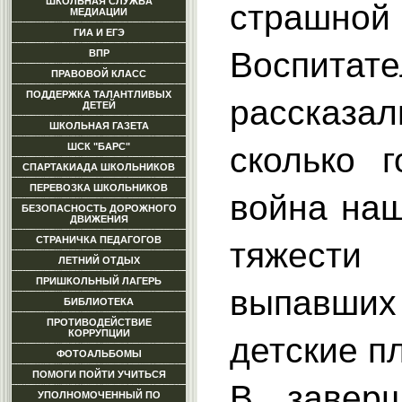
ШКОЛЬНАЯ СЛУЖБА
страшн
МЕДИАЦИИ
ГИА И ЕГЭ
Воспитат
ВПР
ПРАВОВОЙ КЛАСС
ПОДДЕРЖКА ТАЛАНТЛИВЫХ
рассказ
ДЕТЕЙ
ШКОЛЬНАЯ ГАЗЕТА
сколько 
ШСК "БАРС"
СПАРТАКИАДА ШКОЛЬНИКОВ
ПЕРЕВОЗКА ШКОЛЬНИКОВ
война на
БЕЗОПАСНОСТЬ ДОРОЖНОГО
ДВИЖЕНИЯ
СТРАНИЧКА ПЕДАГОГОВ
тяжести
ЛЕТНИЙ ОТДЫХ
ПРИШКОЛЬНЫЙ ЛАГЕРЬ
выпавших
БИБЛИОТЕКА
ПРОТИВОДЕЙСТВИЕ
КОРРУПЦИИ
детские п
ФОТОАЛЬБОМЫ
ПОМОГИ ПОЙТИ УЧИТЬСЯ
В заверш
УПОЛНОМОЧЕННЫЙ ПО