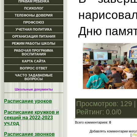
ПРАВАМ РЕБЕНКА
ПСИХОЛОГ
нарисова
ТЕЛЕФОНЫ ДОВЕРИЯ
ПРОФСОЮЗ
Дню памят
УЧЕТНАЯ ПОЛИТИКА
ОРГАНИЗАЦИЯ ПИТАНИЯ
РЕЖИМ РАБОТЫ ШКОЛЫ
РАБОЧАЯ ПРОГРАММА
ВОСПИТАНИЯ
КАРТА САЙТА
ВОПРОС ОТВЕТ
ЧАСТО ЗАДАВАЕМЫЕ
ВОПРОСЫ
Школьные документы
Расписание уроков
Просмотров
: 129 
Рейтинг
:
0.0
/
0
Расписание кружков и
секций на 2022-2023
Всего комментариев
:
0
уч.год
Добавлять комментарии могут
Расписание звонков
[
Ре