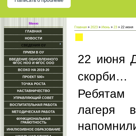
Написать о проблеме
Меню
Главная
»
2023
»
Июнь
»
23
» 22 июня
ГЛАВНАЯ
22 июня
НОВОСТИ
СВЕДЕНИЯ ОУ
ПРИЕМ В ОУ
22 июня 
ВВЕДЕНИЕ ОБНОВЛЕННОГО
ФГОС НОО И ФГОС ООО
ВСОКО НА 2019-20
скорби…
ПРОЕКТ 500+
ТОЧКА РОСТА
Ребятам 
НАСТАВНИЧЕСТВО
УПРАВЛЯЮЩИЙ СОВЕТ
ВОСПИТАТЕЛЬНАЯ РАБОТА
лагеря 
МЕТОДИЧЕСКАЯ РАБОТА
ФУНКЦИОНАЛЬНАЯ
напомнил
ГРАМОТНОСТЬ
ИНКЛЮЗИВНОЕ ОБРАЗОВАНИЕ