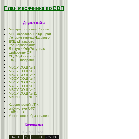
План месячника по ВВП
Друзья сайта
Минпросвещения России
Мин. образования Кр. края
История города Назарово
ДХШ г.Назарово
РосОбразование
Доступ к ОбрРесурсам
Цифровые ОР
ФЦ ОбрРесурсов
ЕДДС Назарово
------------------------------------
МБОУ СОШ № 1
МБОУ СОШ № 2
МБОУ СОШ № 3
МБОУ СОШ № 4
МБОУ СОШ № 7
МАОУ СОШ № 8
МБОУ СОШ № 9
МБОУ СОШ № 11
МКОУ СОШ № 17
------------------------------------
Красноярский ИПК
Библиотека СФУ
Сайт ЕГЭ
Управление образования
Календарь
«
Июнь 2023
»
Пн
Вт
Ср
Чт
Пт
Сб
Вс