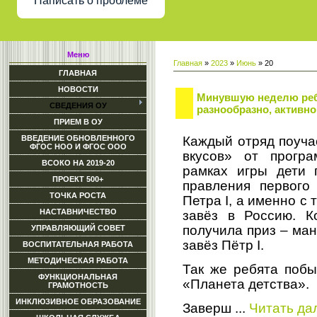
Написать о проблеме
Меню
Главная
»
2023
»
Июнь
»
20
ГЛАВНАЯ
НОВОСТИ
Минувшую неделю реб
СВЕДЕНИЯ ОУ
разнообразно, активно
ПРИЕМ В ОУ
Каждый отряд поуча
ВВЕДЕНИЕ ОБНОВЛЕННОГО
ФГОС НОО И ФГОС ООО
вкусов» от прогр
ВСОКО НА 2019-20
рамках игры дети 
ПРОЕКТ 500+
правления первого
ТОЧКА РОСТА
Петра I, а именно с
НАСТАВНИЧЕСТВО
завёз в Россию. К
получила приз – ман
УПРАВЛЯЮЩИЙ СОВЕТ
завёз Пётр I.
ВОСПИТАТЕЛЬНАЯ РАБОТА
МЕТОДИЧЕСКАЯ РАБОТА
Так же ребята поб
ФУНКЦИОНАЛЬНАЯ
«Планета детства».
ГРАМОТНОСТЬ
ИНКЛЮЗИВНОЕ ОБРАЗОВАНИЕ
Заверш
...
Читать да