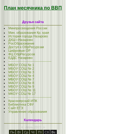
План месячника по ВВП
Друзья сайта
Минпросвещения России
Мин. образования Кр. края
История города Назарово
ДХШ г.Назарово
РосОбразование
Доступ к ОбрРесурсам
Цифровые ОР
ФЦ ОбрРесурсов
ЕДДС Назарово
------------------------------------
МБОУ СОШ № 1
МБОУ СОШ № 2
МБОУ СОШ № 3
МБОУ СОШ № 4
МБОУ СОШ № 7
МАОУ СОШ № 8
МБОУ СОШ № 9
МБОУ СОШ № 11
МКОУ СОШ № 17
------------------------------------
Красноярский ИПК
Библиотека СФУ
Сайт ЕГЭ
Управление образования
Календарь
«
Июнь 2023
»
Пн
Вт
Ср
Чт
Пт
Сб
Вс