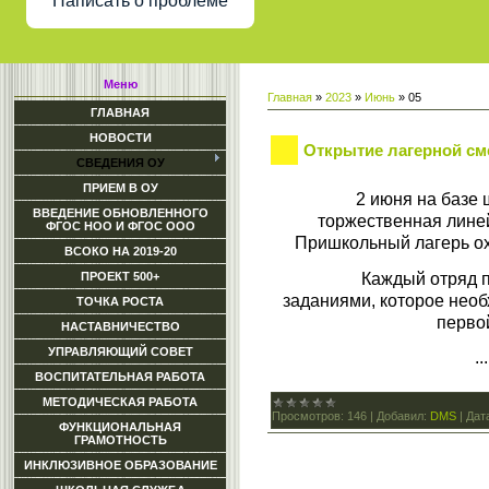
Написать о проблеме
Меню
Главная
»
2023
»
Июнь
»
05
ГЛАВНАЯ
НОВОСТИ
Открытие лагерной с
СВЕДЕНИЯ ОУ
ПРИЕМ В ОУ
2 июня на баз
ВВЕДЕНИЕ ОБНОВЛЕННОГО
торжественная лине
ФГОС НОО И ФГОС ООО
Пришкольный лагерь ох
ВСОКО НА 2019-20
Каждый отряд п
ПРОЕКТ 500+
заданиями, которое нео
ТОЧКА РОСТА
перво
НАСТАВНИЧЕСТВО
УПРАВЛЯЮЩИЙ СОВЕТ
..
ВОСПИТАТЕЛЬНАЯ РАБОТА
МЕТОДИЧЕСКАЯ РАБОТА
Просмотров:
146
|
Добавил:
DMS
|
Дат
ФУНКЦИОНАЛЬНАЯ
ГРАМОТНОСТЬ
ИНКЛЮЗИВНОЕ ОБРАЗОВАНИЕ