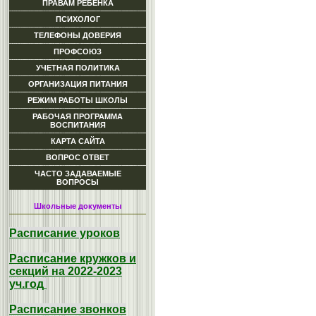
ПРАВАМ РЕБЕНКА
ПСИХОЛОГ
ТЕЛЕФОНЫ ДОВЕРИЯ
ПРОФСОЮЗ
УЧЕТНАЯ ПОЛИТИКА
ОРГАНИЗАЦИЯ ПИТАНИЯ
РЕЖИМ РАБОТЫ ШКОЛЫ
РАБОЧАЯ ПРОГРАММА
ВОСПИТАНИЯ
КАРТА САЙТА
ВОПРОС ОТВЕТ
ЧАСТО ЗАДАВАЕМЫЕ
ВОПРОСЫ
Школьные документы
Расписание уроков
Расписание кружков и
секций на 2022-2023
уч.год
Расписание звонков