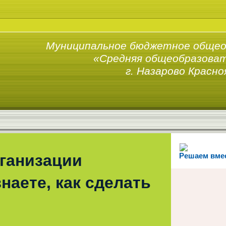
Муниципальное бюджетное общео
«Средняя общеобразоват
г. Назарово Красно
рганизации
Решаем вме
наете, как сделать