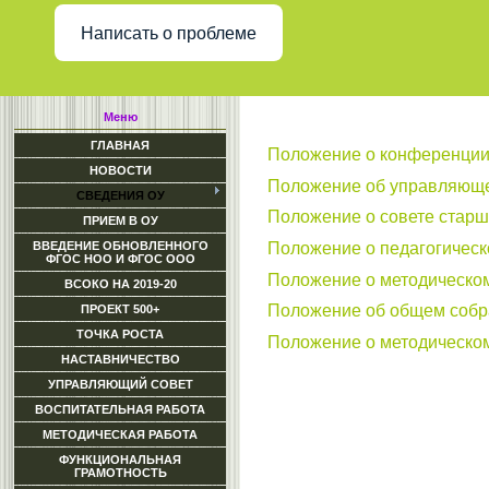
Написать о проблеме
Меню
ГЛАВНАЯ
Положение о конференци
НОВОСТИ
Положение об управляющ
СВЕДЕНИЯ ОУ
Положение о совете старш
ПРИЕМ В ОУ
Положение о педагогическ
ВВЕДЕНИЕ ОБНОВЛЕННОГО
ФГОС НОО И ФГОС ООО
Положение о методическом
ВСОКО НА 2019-20
Положение об общем собра
ПРОЕКТ 500+
ТОЧКА РОСТА
Положение о методическо
НАСТАВНИЧЕСТВО
УПРАВЛЯЮЩИЙ СОВЕТ
ВОСПИТАТЕЛЬНАЯ РАБОТА
МЕТОДИЧЕСКАЯ РАБОТА
ФУНКЦИОНАЛЬНАЯ
ГРАМОТНОСТЬ