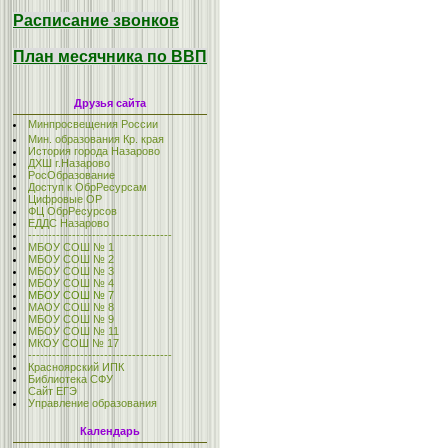
Расписание звонков
План месячника по ВВП
Друзья сайта
Минпросвещения России
Мин. образования Кр. края
История города Назарово
ДХШ г.Назарово
РосОбразование
Доступ к ОбрРесурсам
Цифровые ОР
ФЦ ОбрРесурсов
ЕДДС Назарово
------------------------------------
МБОУ СОШ № 1
МБОУ СОШ № 2
МБОУ СОШ № 3
МБОУ СОШ № 4
МБОУ СОШ № 7
МАОУ СОШ № 8
МБОУ СОШ № 9
МБОУ СОШ № 11
МКОУ СОШ № 17
------------------------------------
Красноярский ИПК
Библиотека СФУ
Сайт ЕГЭ
Управление образования
Календарь