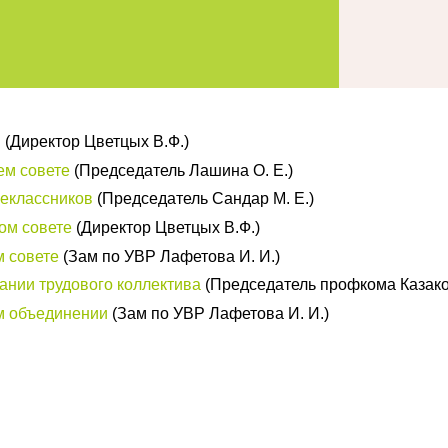
и
(Директор Цветцых В.Ф.)
ем совете
(Председатель Лашина О. Е.)
еклассников
(Председатель Сандар М. Е.)
ом совете
(
Директор Цветцых В.Ф.
)
 совете
(Зам по УВР Лафетова И. И.)
нии трудового коллектива
(Председатель профкома Казаков
м объединении
(Зам по УВР Лафетова И. И.)