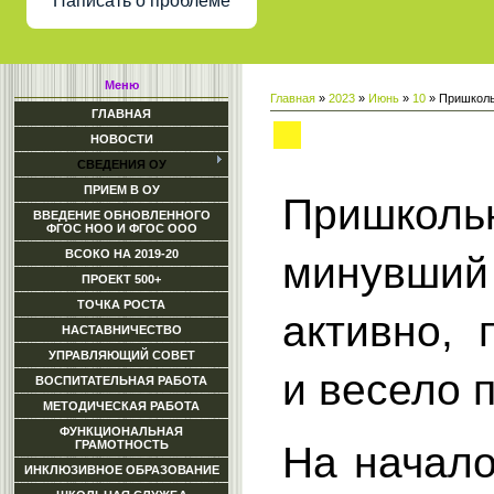
Написать о проблеме
Меню
Главная
»
2023
»
Июнь
»
10
» Пришколь
ГЛАВНАЯ
Пришкольный лагерь
НОВОСТИ
СВЕДЕНИЯ ОУ
ПРИЕМ В ОУ
Пришколь
ВВЕДЕНИЕ ОБНОВЛЕННОГО
ФГОС НОО И ФГОС ООО
ВСОКО НА 2019-20
минувш
ПРОЕКТ 500+
ТОЧКА РОСТА
активно, 
НАСТАВНИЧЕСТВО
УПРАВЛЯЮЩИЙ СОВЕТ
и весело 
ВОСПИТАТЕЛЬНАЯ РАБОТА
МЕТОДИЧЕСКАЯ РАБОТА
ФУНКЦИОНАЛЬНАЯ
ГРАМОТНОСТЬ
На начало
ИНКЛЮЗИВНОЕ ОБРАЗОВАНИЕ