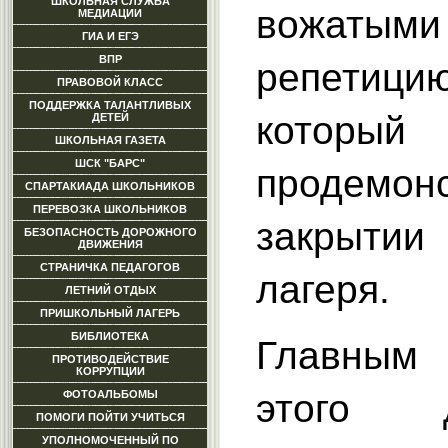
ШКОЛЬНАЯ СЛУЖБА
вожаты
МЕДИАЦИИ
ГИА И ЕГЭ
ВПР
репетици
ПРАВОВОЙ КЛАСС
ПОДДЕРЖКА ТАЛАНТЛИВЫХ
который
ДЕТЕЙ
ШКОЛЬНАЯ ГАЗЕТА
ШСК "БАРС"
продемон
СПАРТАКИАДА ШКОЛЬНИКОВ
ПЕРЕВОЗКА ШКОЛЬНИКОВ
закрытии
БЕЗОПАСНОСТЬ ДОРОЖНОГО
ДВИЖЕНИЯ
СТРАНИЧКА ПЕДАГОГОВ
лагеря.
ЛЕТНИЙ ОТДЫХ
ПРИШКОЛЬНЫЙ ЛАГЕРЬ
БИБЛИОТЕКА
Главны
ПРОТИВОДЕЙСТВИЕ
КОРРУПЦИИ
этого 
ФОТОАЛЬБОМЫ
ПОМОГИ ПОЙТИ УЧИТЬСЯ
УПОЛНОМОЧЕННЫЙ ПО