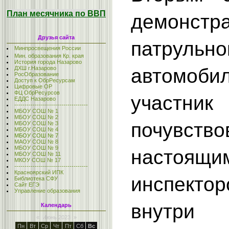
План месячника по ВВП
демонстр
Друзья сайта
патрульно
Минпросвещения России
Мин. образования Кр. края
История города Назарово
автомоб
ДХШ г.Назарово
РосОбразование
Доступ к ОбрРесурсам
Цифровые ОР
ФЦ ОбрРесурсов
участ
ЕДДС Назарово
------------------------------------
МБОУ СОШ № 1
МБОУ СОШ № 2
почувст
МБОУ СОШ № 3
МБОУ СОШ № 4
МБОУ СОШ № 7
МАОУ СОШ № 8
МБОУ СОШ № 9
настоящи
МБОУ СОШ № 11
МКОУ СОШ № 17
------------------------------------
Красноярский ИПК
инспекто
Библиотека СФУ
Сайт ЕГЭ
Управление образования
внутри 
Календарь
«
Июнь 2023
»
Пн
Вт
Ср
Чт
Пт
Сб
Вс