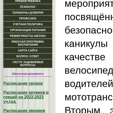
мероприя
ПРАВАМ РЕБЕНКА
ПСИХОЛОГ
ТЕЛЕФОНЫ ДОВЕРИЯ
посвящён
ПРОФСОЮЗ
УЧЕТНАЯ ПОЛИТИКА
безопасн
ОРГАНИЗАЦИЯ ПИТАНИЯ
РЕЖИМ РАБОТЫ ШКОЛЫ
канику
РАБОЧАЯ ПРОГРАММА
ВОСПИТАНИЯ
КАРТА САЙТА
качестве
ВОПРОС ОТВЕТ
ЧАСТО ЗАДАВАЕМЫЕ
ВОПРОСЫ
велоси
Школьные документы
водителе
Расписание уроков
Расписание кружков и
мототранс
секций на 2022-2023
уч.год
Вторым э
Расписание звонков