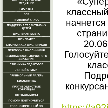
«Супер
ШКОЛЬНАЯ СЛУЖБА
МЕДИАЦИИ
классный
ГИА И ЕГЭ
ВПР
начнется
ПРАВОВОЙ КЛАСС
ПОДДЕРЖКА ТАЛАНТЛИВЫХ
ДЕТЕЙ
страни
ШКОЛЬНАЯ ГАЗЕТА
ШСК "БАРС"
20.06
СПАРТАКИАДА ШКОЛЬНИКОВ
ПЕРЕВОЗКА ШКОЛЬНИКОВ
Голосуйте
БЕЗОПАСНОСТЬ ДОРОЖНОГО
ДВИЖЕНИЯ
клас
СТРАНИЧКА ПЕДАГОГОВ
ЛЕТНИЙ ОТДЫХ
Подр
ПРИШКОЛЬНЫЙ ЛАГЕРЬ
БИБЛИОТЕКА
конкурса
ПРОТИВОДЕЙСТВИЕ
КОРРУПЦИИ
ФОТОАЛЬБОМЫ
ПОМОГИ ПОЙТИ УЧИТЬСЯ
https://a92
УПОЛНОМОЧЕННЫЙ ПО