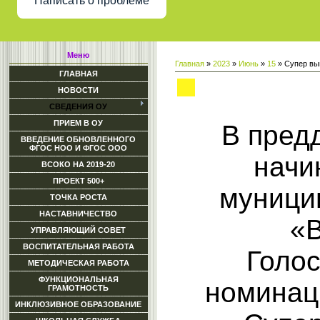
Написать о проблеме
Меню
Главная
»
2023
»
Июнь
»
15
» Супер вы
ГЛАВНАЯ
Супер выпуск 2023
НОВОСТИ
СВЕДЕНИЯ ОУ
ПРИЕМ В ОУ
В пред
ВВЕДЕНИЕ ОБНОВЛЕННОГО
ФГОС НОО И ФГОС ООО
начи
ВСОКО НА 2019-20
ПРОЕКТ 500+
муници
ТОЧКА РОСТА
НАСТАВНИЧЕСТВО
«В
УПРАВЛЯЮЩИЙ СОВЕТ
ВОСПИТАТЕЛЬНАЯ РАБОТА
Голос
МЕТОДИЧЕСКАЯ РАБОТА
ФУНКЦИОНАЛЬНАЯ
номинац
ГРАМОТНОСТЬ
ИНКЛЮЗИВНОЕ ОБРАЗОВАНИЕ