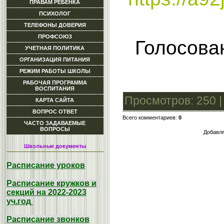
ПРАВАМ РЕБЕНКА
ПСИХОЛОГ
ТЕЛЕФОНЫ ДОВЕРИЯ
ПРОФСОЮЗ
Голосова
УЧЕТНАЯ ПОЛИТИКА
ОРГАНИЗАЦИЯ ПИТАНИЯ
РЕЖИМ РАБОТЫ ШКОЛЫ
РАБОЧАЯ ПРОГРАММА
ВОСПИТАНИЯ
Просмотров
: 250 
КАРТА САЙТА
ВОПРОС ОТВЕТ
Всего комментариев
:
0
ЧАСТО ЗАДАВАЕМЫЕ
ВОПРОСЫ
Добавля
Школьные документы
Расписание уроков
Расписание кружков и
секций на 2022-2023
уч.год
Расписание звонков