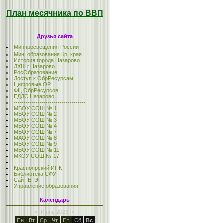
План месячника по ВВП
Друзья сайта
Минпросвещения России
Мин. образования Кр. края
История города Назарово
ДХШ г.Назарово
РосОбразование
Доступ к ОбрРесурсам
Цифровые ОР
ФЦ ОбрРесурсов
ЕДДС Назарово
------------------------------------
МБОУ СОШ № 1
МБОУ СОШ № 2
МБОУ СОШ № 3
МБОУ СОШ № 4
МБОУ СОШ № 7
МАОУ СОШ № 8
МБОУ СОШ № 9
МБОУ СОШ № 11
МКОУ СОШ № 17
------------------------------------
Красноярский ИПК
Библиотека СФУ
Сайт ЕГЭ
Управление образования
Календарь
«
Июнь 2023
»
Пн
Вт
Ср
Чт
Пт
Сб
Вс